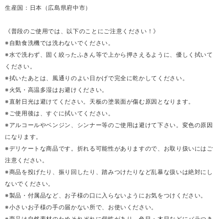
生産国：日本（広島県府中市）
《普段のご使用では、以下のことにご注意ください！》
※自動食洗機では洗わないでください。
※水で洗わず、固く絞ったふきん等で上から押さえるように、優しく拭いて
ください。
※拭いたあとは、風通りのよい日かげで完全に乾かしてください。
※火気・高温多湿はお避けください。
※直射日光は避けてください。天板の塗装面が傷む原因となります。
※ご使用後は、すぐに拭いてください。
※アルコールやベンジン、シンナー等のご使用は避けて下さい。変色の原因
になります。
※デリケートな商品です。折れる可能性がありますので、お取り扱いにはご
注意ください。
※商品を投げたり、振り回したり、踏みつけたりなど乱暴な扱いは絶対にし
ないでください。
※製品・付属品など、お子様の口に入らないようにお気をつけください。
※小さいお子様の手の届かない所で、お使いください。
※商品は自然素材のためそれぞれに個性があり、色目・木目などにバラつき