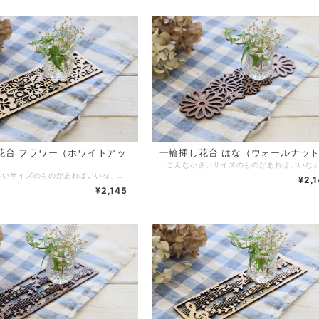
花台 フラワー（ホワイトアッ
一輪挿し花台 はな（ウォールナッ
「こんな小さいサイズのものがあればいいな」から作ってみました。一輪挿し花台として以外にも、アロマスティックを飾ってみたり、造花を付けて飾ってみたりと、色んな使い方でお楽しみいただけます。 サイズ：217×65mm 厚み：約2.8mm 素材：ホワイトアッシュツキ板/MDF 塗装：水性アクリルウレタンエマルジョン塗料 重量：22g 生産国：日本（広島県府中市） 《普段のご使用では、以下のことにご注意ください！》 ※自動食洗機では洗わないでください。 ※水で洗わず、固く絞ったふきん等で上から押さえるように、優しく拭いてください。 ※拭いたあとは、風通りのよい日かげで完全に乾かしてください。 ※火気・高温多湿はお避けください。 ※直射日光は避けてください。天板の塗装面が傷む原因となります。 ※ご使用後は、すぐに拭いてください。 ※アルコールやベンジン、シンナー等のご使用は避けて下さい。変色の原因になります。 ※デリケートな商品です。折れる可能性がありますので、お取り扱いにはご注意ください。 ※商品を投げたり、振り回したり、踏みつけたりなど乱暴な扱いは絶対にしないでください。 ※製品・付属品など、お子様の口に入らないようにお気をつけください。 ※小さいお子様の手の届かない所で、お使いください。 ※商品は自然素材の為それぞれに個性があり、色目・木目などにバラつきがあります。
¥2,
¥2,145