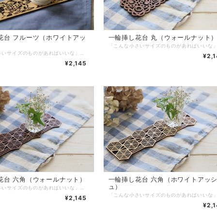
花台 フルーツ（ホワイトアッ
一輪挿し花台 丸（ウォールナット
「こんな小さいサイズのものがあればいいな」から作ってみました。一輪挿し花台として以外にも、アロマスティックを飾ってみたり、造花を付けて飾ってみたりと、色んな使い方でお楽しみいただけます。 サイズ：217×65mm 厚み：約2.8mm 素材：ホワイトアッシュツキ板/MDF 塗装：水性アクリルウレタンエマルジョン塗料 重量：22g 生産国：日本（広島県府中市） 《普段のご使用では、以下のことにご注意ください！》 ※自動食洗機では洗わないでください。 ※水で洗わず、固く絞ったふきん等で上から押さえるように、優しく拭いてください。 ※拭いたあとは、風通りのよい日かげで完全に乾かしてください。 ※火気・高温多湿はお避けください。 ※直射日光は避けてください。天板の塗装面が傷む原因となります。 ※ご使用後は、すぐに拭いてください。 ※アルコールやベンジン、シンナー等のご使用は避けて下さい。変色の原因になります。 ※デリケートな商品です。折れる可能性がありますので、お取り扱いにはご注意ください。 ※商品を投げたり、振り回したり、踏みつけたりなど乱暴な扱いは絶対にしないでください。 ※製品・付属品など、お子様の口に入らないようにお気をつけください。 ※小さいお子様の手の届かない所で、お使いください。 ※商品は自然素材の為それぞれに個性があり、色目・木目などにバラつきがあります。
¥2,
¥2,145
花台 六角（ウォールナット）
一輪挿し花台 六角（ホワイトアッ
ュ）
「こんな小さいサイズのものがあればいいな」から作ってみました。一輪挿し花台として以外にも、アロマスティックを飾ってみたり、造花を付けて飾ってみたりと、色んな使い方でお楽しみいただけます。 サイズ：217×65mm 厚み：約2.8mm 素材：ウォールナットツキ板/MDF 塗装：水性アクリルウレタンエマルジョン塗料 重量：13g 生産国：日本（広島県府中市） 《普段のご使用では、以下のことにご注意ください！》 ※自動食洗機では洗わないでください。 ※水で洗わず、固く絞ったふきん等で上から押さえるように、優しく拭いてください。 ※拭いたあとは、風通りのよい日かげで完全に乾かしてください。 ※火気・高温多湿はお避けください。 ※直射日光は避けてください。天板の塗装面が傷む原因となります。 ※ご使用後は、すぐに拭いてください。 ※アルコールやベンジン、シンナー等のご使用は避けて下さい。変色の原因になります。 ※デリケートな商品です。折れる可能性がありますので、お取り扱いにはご注意ください。 ※商品を投げたり、振り回したり、踏みつけたりなど乱暴な扱いは絶対にしないでください。 ※製品・付属品など、お子様の口に入らないようにお気をつけください。 ※小さいお子様の手の届かない所で、お使いください。 ※商品は自然素材の為それぞれに個性があり、色目・木目などにバラつきがあります。
¥2,145
¥2,