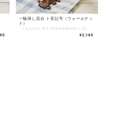
シ
一輪挿し花台 ト音記号（ウォールナッ
ト）
「こんな小さいサイズのものがあればいいな」から作ってみました。一輪挿し花台として以外にも、アロマスティックを飾ってみたり、造花を付けて飾ってみたりと、色んな使い方でお楽しみいただけます。 サイズ：217×65mm 厚み：約28mm 素材：ホワイトアッシュツキ板/MDF 塗装：水性アクリルウレタンエマルジョン塗料 重量：15g 生産国：日本（広島県府中市） 《普段のご使用では、以下のことにご注意ください！》 ※自動食洗機では洗わないでください。 ※水で洗わず、固く絞ったふきん等で上から押さえるように、優しく拭いてください。 ※拭いたあとは、風通りのよい日かげで完全に乾かしてください。 ※火気・高温多湿はお避けください。 ※直射日光は避けてください。天板の塗装面が傷む原因となります。 ※ご使用後は、すぐに拭いてください。 ※アルコールやベンジン、シンナー等のご使用は避けて下さい。変色の原因になります。 ※デリケートな商品です。折れる可能性がありますので、お取り扱いにはご注意ください。 ※商品を投げたり、振り回したり、踏みつけたりなど乱暴な扱いは絶対にしないでください。 ※製品・付属品など、お子様の口に入らないようにお気をつけください。 ※小さいお子様の手の届かない所で、お使いください。 ※商品は自然素材の為それぞれに個性があり、色目・木目などにバラつきがあります。
「こんな小さいサイズのものがあればいいな」から作ってみました。一輪挿し花台として以外にも、アロマスティックを飾ってみたり、造花を付けて飾ってみたりと、色んな使い方でお楽しみいただけます。 サイズ：217×65mm 厚み：約2.8mm 素材：ウォールナットツキ板/MDF 塗装：水性アクリルウレタンエマルジョン塗料 重量：14g 生産国：日本（広島県府中市） 《普段のご使用では、以下のことにご注意ください！》 ※自動食洗機では洗わないでください。 ※水で洗わず、固く絞ったふきん等で上から押さえるように、優しく拭いてください。 ※拭いたあとは、風通りのよい日かげで完全に乾かしてください。 ※火気・高温多湿はお避けください。 ※直射日光は避けてください。天板の塗装面が傷む原因となります。 ※ご使用後は、すぐに拭いてください。 ※アルコールやベンジン、シンナー等のご使用は避けて下さい。変色の原因になります。 ※デリケートな商品です。折れる可能性がありますので、お取り扱いにはご注意ください。 ※商品を投げたり、振り回したり、踏みつけたりなど乱暴な扱いは絶対にしないでください。 ※製品・付属品など、お子様の口に入らないようにお気をつけください。 ※小さいお子様の手の届かない所で、お使いください。 ※商品は自然素材の為それぞれに個性があり、色目・木目などにバラつきがあります。
145
¥2,145