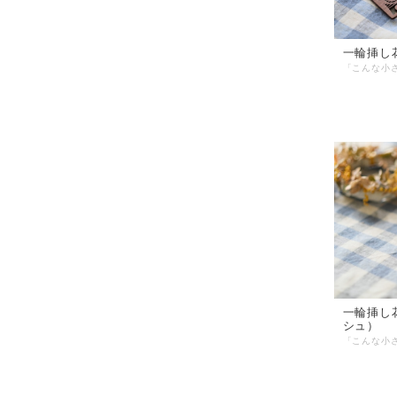
一輪挿し
一輪挿し
シュ）