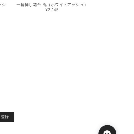
ッシ
一輪挿し花台 丸（ホワイトアッシュ）
¥2,145
8
登録