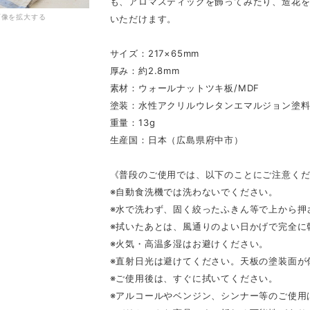
も、アロマスティックを飾ってみたり、造花
画像を拡大する
いただけます。
サイズ：217×65mm
厚み：約2.8mm
素材：ウォールナットツキ板/MDF
塗装：水性アクリルウレタンエマルジョン塗
重量：13g
生産国：日本（広島県府中市）
《普段のご使用では、以下のことにご注意く
※自動食洗機では洗わないでください。
※水で洗わず、固く絞ったふきん等で上から押
※拭いたあとは、風通りのよい日かげで完全に
※火気・高温多湿はお避けください。
※直射日光は避けてください。天板の塗装面が
※ご使用後は、すぐに拭いてください。
※アルコールやベンジン、シンナー等のご使用