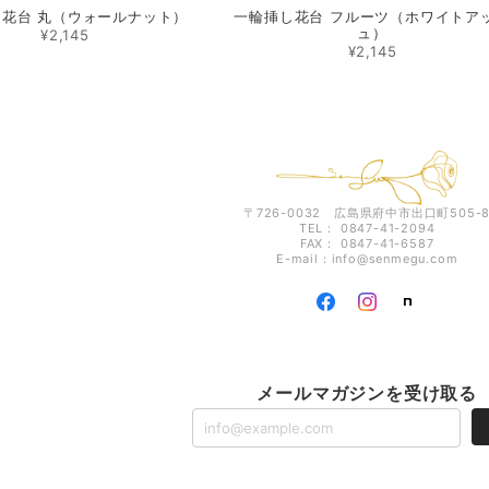
花台 丸（ウォールナット）
一輪挿し花台 フルーツ（ホワイトア
ュ）
¥2,145
¥2,145
〒726-0032 広島県府中市出口町505-
TEL： 0847-41-2094
FAX： 0847-41-6587
E-mail：
info@senmegu.com
メールマガジンを受け取る