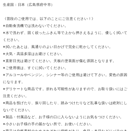
生産国：日本（広島県府中市）
《普段のご使用では、以下のことにご注意ください！》
※自動食洗機では洗わないでください。
※水で洗わず、固く絞ったふきん等で上から押さえるように、優しく拭いて
ください。
※拭いたあとは、風通りのよい日かげで完全に乾かしてください。
※火気・高温多湿はお避けください。
※直射日光は避けてください。天板の塗装面が傷む原因となります。
※ご使用後は、すぐに拭いてください。
※アルコールやベンジン、シンナー等のご使用は避けて下さい。変色の原因
になります。
※デリケートな商品です。折れる可能性がありますので、お取り扱いにはご
注意ください。
※商品を投げたり、振り回したり、踏みつけたりなど乱暴な扱いは絶対にし
ないでください。
※製品・付属品など、お子様の口に入らないようにお気をつけください。
※小さいお子様の手の届かない所で、お使いください。
※商品は自然素材のためそれぞれに個性があり、色目・木目などにバラつき