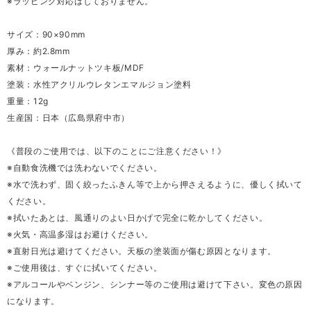
※ラッピング対応はしておりません。
サイズ：90×90mm
厚み：約2.8mm
素材：ウォールナットツキ板/MDF
塗装：水性アクリルウレタンエマルジョン塗料
重量：12g
生産国：日本（広島県府中市）
《普段のご使用では、以下のことにご注意ください！》
※自動食洗機では洗わないでください。
※水で洗わず、固く絞ったふきん等で上から押さえるように、優しく拭いて
ください。
※拭いたあとは、風通りのよい日かげで完全に乾かしてください。
※火気・高温多湿はお避けください。
※直射日光は避けてください。天板の塗装面が傷む原因となります。
※ご使用後は、すぐに拭いてください。
※アルコールやベンジン、シンナー等のご使用は避けて下さい。変色の原因
になります。