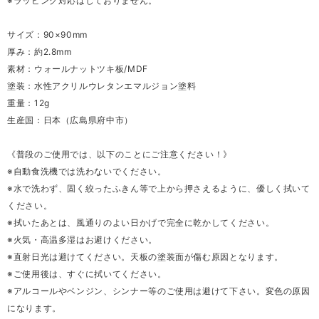
※ラッピング対応はしておりません。
サイズ：90×90mm
厚み：約2.8mm
素材：ウォールナットツキ板/MDF
塗装：水性アクリルウレタンエマルジョン塗料
重量：12g
生産国：日本（広島県府中市）
《普段のご使用では、以下のことにご注意ください！》
※自動食洗機では洗わないでください。
※水で洗わず、固く絞ったふきん等で上から押さえるように、優しく拭いて
ください。
※拭いたあとは、風通りのよい日かげで完全に乾かしてください。
※火気・高温多湿はお避けください。
※直射日光は避けてください。天板の塗装面が傷む原因となります。
※ご使用後は、すぐに拭いてください。
※アルコールやベンジン、シンナー等のご使用は避けて下さい。変色の原因
になります。