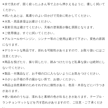
※水で洗わず、固く絞ったふきん等で上から押さえるように、優しく拭いて
ください。
※拭いたあとは、風通りのよい日かげで完全に乾かしてください。
※火気・高温多湿はお避けください。
※直射日光は避けてください。天板の塗装面が傷む原因となります。
※ご使用後は、すぐに拭いてください。
※アルコールやベンジン、シンナー等のご使用は避けて下さい。変色の原因
になります。
※デリケートな商品です。折れる可能性がありますので、お取り扱いにはご
注意ください。
※商品を投げたり、振り回したり、踏みつけたりなど乱暴な扱いは絶対にし
ないでください。
※製品・付属品など、お子様の口に入らないようにお気をつけください。
※小さいお子様の手の届かない所で、お使いください。
※商品は自然素材のためそれぞれに個性があり、色目・木目などにバラつき
があります。
※使い始めのうちは、濡れると素材の色が出るときがあります。テーブル・
ランチョンマットなどを汚す恐れがありますので、ご注意・ご了承くださ